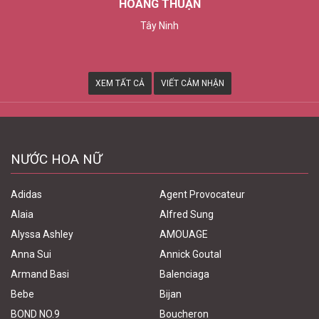
THÙY TRANG
Tp. Cần Thơ
XEM TẤT CẢ
VIẾT CẢM NHẬN
NƯỚC HOA NỮ
Adidas
Agent Provocateur
Alaia
Alfred Sung
Alyssa Ashley
AMOUAGE
Anna Sui
Annick Goutal
Armand Basi
Balenciaga
Bebe
Bijan
BOND NO.9
Boucheron