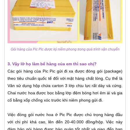
Gói hàng của Pic Pic được ký niêm phong trong quá trình vận chuyển
3. Vậy lỡ họ làm bể hàng của em thì sao chị?
Các gói hàng của Pic Pic gửi đi xa được đóng gói (package)
theo tiêu chuẩn quốc tế đối với mặt hàng chất lỏng. Cụ thể là
Vân sử dụng hộp chứa carton 3 lớp chịu lực rất dày và cứng.
Chai nước hoa được bọc bằng lớp đệm bóng hơi êm ái và gia
cố bằng xốp chống xóc trước khi niêm phong gửi đi.
Việc đóng gói nước hoa ở Pic Pic được chú trọng hàng đầu
với chi phí khá cao, lên đến 20-40.000 đồng/hộp. Việc này
đảm bảo gói hàng được bảo quản tốt nhất và giao đến bạn