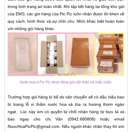
trong tình trạng an toàn nhất. Khi tập kết hàng tại tổng kho gửi
của EMS, các gói hàng của Pic Pic luôn nhận được lời khen về
quy cách, hình thức và sự chỉn chu. Nhìn khác biệt hoàn toàn
với những gói hàng khác.
Nước hoa ở Pic Pic được đóng gói cẩn thận và chắc chắn.
Trường hợp gói hàng bị bể do vận chuyển sẽ có dấu hiệu bao
bì loang lỗ vì thấm nước hoa và tỏa ra hương thơm ngào
ngạt. Lúc này em có quyền từ chối nhận hàng từ bưu tá và
báo ngay cho chị Vân (0942.680808) hoặc email
NuocHoaPicPic@gmail.com. Nếu người khác nhận thay thì em