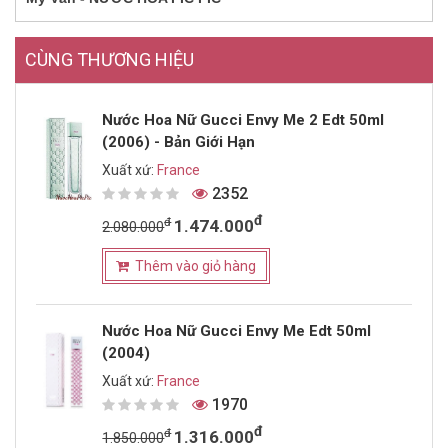
CÙNG THƯƠNG HIỆU
Nước Hoa Nữ Gucci Envy Me 2 Edt 50ml
(2006) - Bản Giới Hạn
Xuất xứ:
France
2352
đ
đ
1.474.000
2.080.000
Thêm vào giỏ hàng
Nước Hoa Nữ Gucci Envy Me Edt 50ml
(2004)
Xuất xứ:
France
1970
đ
đ
1.316.000
1.850.000