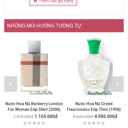
Thêm vào giỏ hàng
NHỮNG MÙI HƯƠNG TƯƠNG TỰ
Nước Hoa Nữ Burberry London
Nước Hoa Nữ Creed
For Women Edp 50ml (2006)
Fleurissimo Edp 75ml (1956)
1.165.000đ
4.906.000đ
1.970.000đ
8.600.000đ