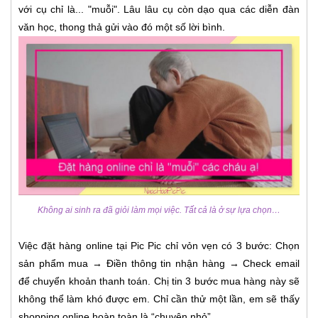
với cụ chỉ là... "muỗi". Lâu lâu cụ còn dạo qua các diễn đàn
văn học, thong thả gửi vào đó một số lời bình.
Không ai sinh ra đã giỏi làm mọi việc. Tất cả là ở sự lựa chọn…
Việc đặt hàng online tại Pic Pic chỉ vỏn vẹn có 3 bước: Chọn
sản phẩm mua → Điền thông tin nhận hàng → Check email
để chuyển khoản thanh toán. Chị tin 3 bước mua hàng này sẽ
không thể làm khó được em. Chỉ cần thử một lần, em sẽ thấy
shopping online hoàn toàn là “chuyện nhỏ”.