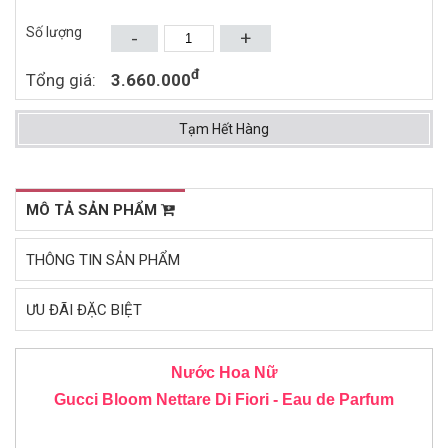
2.086.000đ
2.149.000đ
3.230.000đ
3.590.000đ
Số lượng
-
+
Mua ngay
Mua ngay
đ
Tổng giá:
3.660.000
Tạm Hết Hàng
MÔ TẢ SẢN PHẨM
THÔNG TIN SẢN PHẨM
ƯU ĐÃI ĐẶC BIỆT
Nước Hoa Nữ
Gucci Bloom Nettare Di Fiori - Eau de Parfum