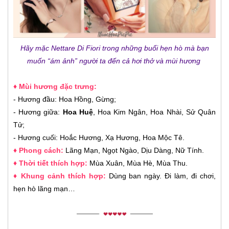
Hãy mặc Nettare Di Fiori trong những buổi hẹn hò mà bạn
muốn “ám ảnh” người ta đến cả hơi thở và mùi hương
♦ Mùi hương đặc trưng:
- Hương đầu: Hoa Hồng, Gừng;
- Hương giữa:
Hoa Huệ
, Hoa Kim Ngân, Hoa Nhài, Sử Quân
Tử;
- Hương cuối: Hoắc Hương, Xạ Hương, Hoa Mộc Tê.
♦ Phong cách:
Lãng Mạn, Ngọt Ngào, Dịu Dàng, Nữ Tính.
♦ Thời tiết thích hợp:
Mùa Xuân, Mùa Hè, Mùa Thu.
♦ Khung cảnh thích hợp:
Dùng ban ngày. Đi làm, đi chơi,
hẹn hò lãng mạn…