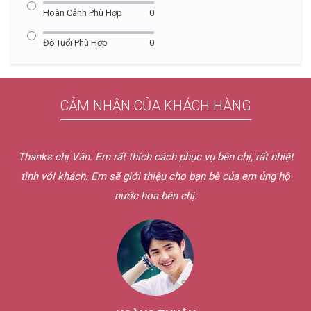
Hoàn Cảnh Phù Hợp
0
Độ Tuổi Phù Hợp
0
CẢM NHẬN CỦA KHÁCH HÀNG
Hôm qua em nhận được nước hoa rồi ạ. Shipper bên chị lịch
sự và dễ thương quá chừng. Mẫu thử chị gửi em mùi rất hay.
Dịch vụ bên chị tốt quá. Nếu có nhu cầu em sẽ ủng hộ bên chị
nữa thôi.