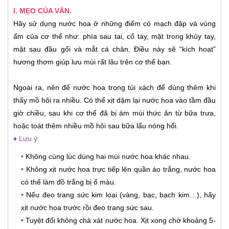
I. MẸO CỦA VÂN.
Hãy sử dụng nước hoa ở những điểm có mạch đập và vùng
ấm của cơ thể như: phía sau tai, cổ tay, mặt trong khủy tay,
mặt sau đầu gối và mắt cá chân. Điều này sẽ “kích hoạt”
hương thơm giúp lưu mùi rất lâu trên cơ thể bạn.
Ngoài ra, nên để nước hoa trong túi xách để dùng thêm khi
thấy mồ hôi ra nhiều. Có thể xịt dặm lại nước hoa vào tầm đầu
giờ chiều, sau khi cơ thể đã bị ám mùi thức ăn từ bữa trưa,
hoặc toát thêm nhiều mồ hôi sau bữa lẩu nóng hổi.
♦ Lưu ý:
•
Không cùng lúc dùng hai mùi nước hoa khác nhau.
•
Không xịt nước hoa trực tiếp lên quần áo trắng, nước hoa
có thể làm đồ trắng bị ố màu.
•
Nếu đeo trang sức kim loại (vàng, bạc, bạch kim…), hãy
xịt nước hoa trước rồi đeo trang sức sau.
•
Tuyệt đối không chà xát nước hoa. Xịt xong chờ khoảng 5-