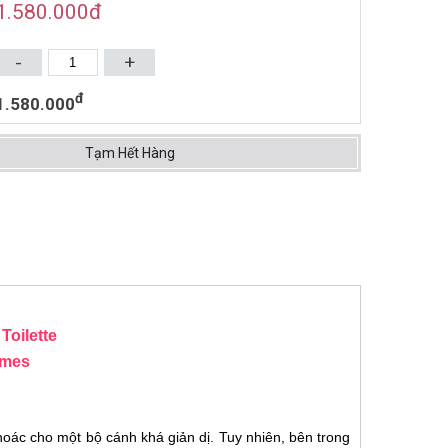
1.580.000
đ
NƯỚC HOA UNISEX HERMES
VOYAGE D'HERMES EDT
-
+
35ML (2010)
1.606.000đ
2.460.000đ
đ
1.580.000
Mua ngay
Tạm Hết Hàng
Toilette
umes
c cho một bộ cánh khá giản dị. Tuy nhiên, bên trong