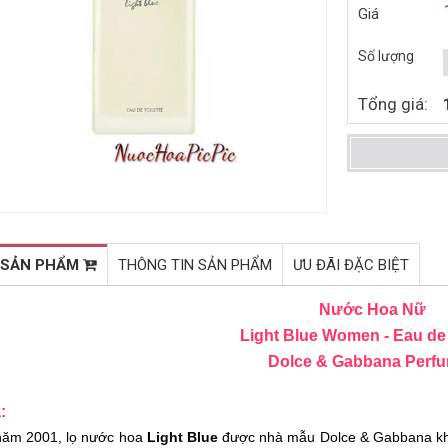
Giá
NƯỚC HOA NAM CALVIN
NƯỚC HOA NAM DOLCE &
KLEIN ETERNITY FOR MEN
GABBANA LIGHT BLUE
Số lượng
EDT 100ML (1990)
DISCOVER VULCANO EDT
1.465.000đ
1.328.000đ
2.220.000đ
1.920.000đ
75ML (2014)
Tổng giá:
Mua ngay
Mua ngay
 SẢN PHẨM
THÔNG TIN SẢN PHẨM
ƯU ĐÃI ĐẶC BIỆT
Nước Hoa Nữ
Light Blue Women - Eau de 
Dolce & Gabbana Perf
:
năm 2001, lọ nước hoa
Light Blue
được nhà mẫu Dolce & Gabbana khoá