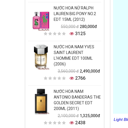
NƯỚC HOA NỮ RALPH
LAUREN BIG PONY NO.2
EDT 15ML (2012)
280,000đ
550,000 đ
3125
NƯỚC HOA NAM YVES
SAINT LAURENT
L'HOMME EDT 100ML
(2006)
2,490,000đ
3,560,000 đ
2766
NƯỚC HOA NAM
ANTONIO BANDERAS THE
GOLDEN SECRET EDT
200ML (2011)
1,325,000đ
2,100,000 đ
Light B
2438