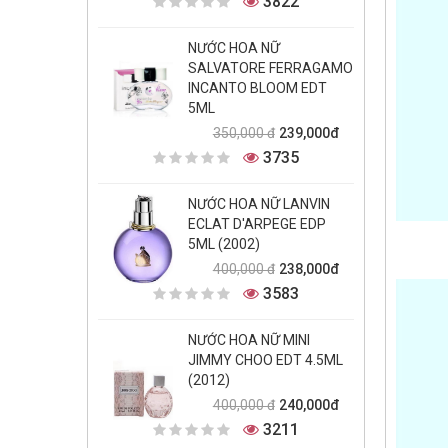
3822
NƯỚC HOA NỮ
SALVATORE FERRAGAMO
INCANTO BLOOM EDT
5ML
239,000đ
350,000 đ
3735
NƯỚC HOA NỮ LANVIN
ECLAT D'ARPEGE EDP
5ML (2002)
238,000đ
400,000 đ
3583
NƯỚC HOA NỮ MINI
JIMMY CHOO EDT 4.5ML
(2012)
240,000đ
400,000 đ
3211