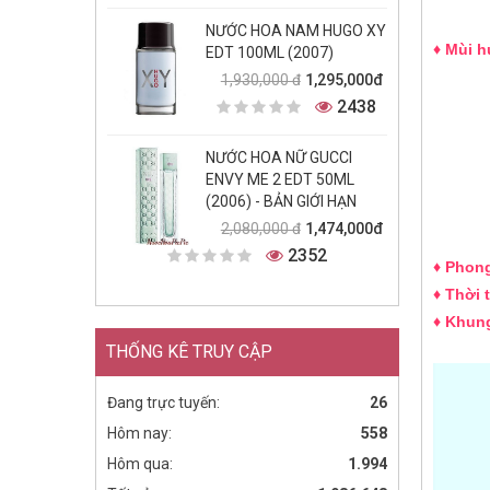
NƯỚC HOA NAM HUGO XY
♦ Mùi 
EDT 100ML (2007)
1,295,000đ
1,930,000 đ
2438
NƯỚC HOA NỮ GUCCI
ENVY ME 2 EDT 50ML
(2006) - BẢN GIỚI HẠN
1,474,000đ
2,080,000 đ
2352
♦ Phon
♦ Thời 
♦ Khung
THỐNG KÊ TRUY CẬP
Đang trực tuyến:
26
Hôm nay:
558
Hôm qua:
1.994