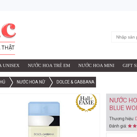
ỢC THÊM VÀO GIỎ HÀNG
 NỮ DOLCE & GABBANA LIGHT BLUE WOMEN EDT 25ML (2001)
iệu:
Dolce & Gabbana
:
 UNISEX
NƯỚC HOA TRẺ EM
NƯỚC HOA MINI
GIFT 
HỦ
NƯỚC HOA NỮ
DOLCE & GABBANA
XEM G
NƯỚC HO
BLUE WO
Thương hiệu:
Đánh giá: