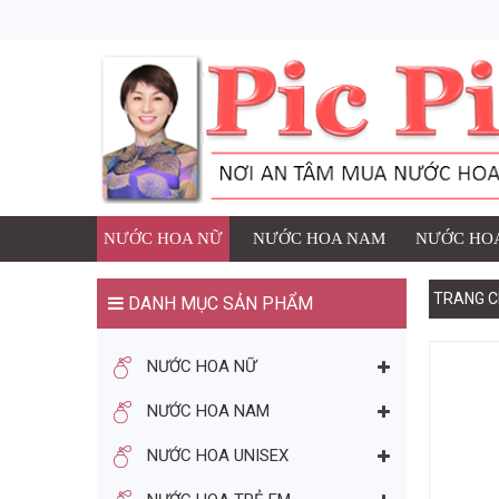
1 SẢN PHẨM ĐÃ ĐƯ
NƯỚC HOA
Thương h
Số lượng
đ
Giá:
NƯỚC HOA NỮ
NƯỚC HOA NAM
NƯỚC HOA
TRANG C
DANH MỤC SẢN PHẨM
TIẾP TỤC MUA HÀNG
NƯỚC HOA NỮ
BẠN CÓ THỂ THÍCH
NƯỚC HOA NAM
NƯỚC HOA UNISEX