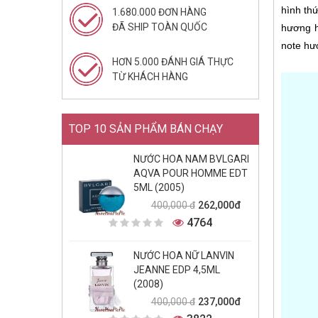
hình th
1.680.000 ĐƠN HÀNG
ĐÃ SHIP TOÀN QUỐC
hương h
note hư
HƠN 5.000 ĐÁNH GIÁ THỰC
TỪ KHÁCH HÀNG
TOP 10 SẢN PHẨM BÁN CHẠY
NƯỚC HOA NAM BVLGARI
AQVA POUR HOMME EDT
5ML (2005)
262,000đ
400,000 đ
4764
NƯỚC HOA NỮ LANVIN
JEANNE EDP 4,5ML
(2008)
237,000đ
400,000 đ