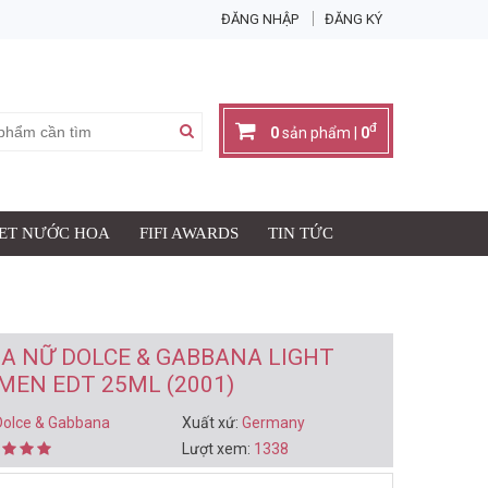
ĐĂNG NHẬP
ĐĂNG KÝ
X
đ
0
sản phẩm |
0
SET NƯỚC HOA
FIFI AWARDS
TIN TỨC
Giỏ hàng có:
0
sản phẩm
đ
Thành tiền:
0
IỎ HÀNG & THANH TOÁN
A NỮ DOLCE & GABBANA LIGHT
MEN EDT 25ML (2001)
Dolce & Gabbana
Xuất xứ:
Germany
Lượt xem:
1338