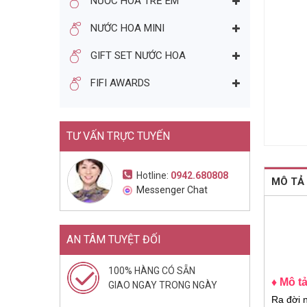
NƯỚC HOA TRẺ EM
NƯỚC HOA NAM SALVATORE
NƯỚC HOA MINI
FERRAGAMO F BY
FERRAGAMO POUR HOMME
1.155.000đ
1.940.000đ
GIFT SET NƯỚC HOA
EDT 100ML
Mua ngay
FIFI AWARDS
TƯ VẤN TRỰC TUYẾN
Hotline:
0942.680808
MÔ TẢ
Messenger Chat
AN TÂM TUYỆT ĐỐI
100% HÀNG CÓ SẴN
♦ Mô tả
GIAO NGAY TRONG NGÀY
Ra đời 