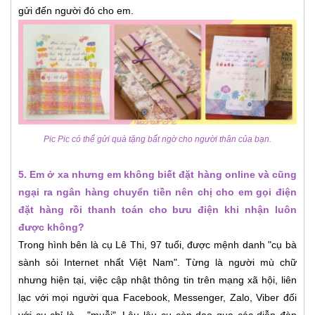
gửi đến người đó cho em.
Pic Pic có thể gửi quà tặng bất ngờ cho người thân của bạn.
5. Em ở xa nhưng em không biết đặt hàng online và cũng
ngại ra ngân hàng chuyển tiền nên chị cho em gọi điện
đặt hàng rồi thanh toán cho bưu điện khi nhận luôn
được không?
Trong hình bên là cụ Lê Thi, 97 tuổi, được mệnh danh "cụ bà
sành sỏi Internet nhất Việt Nam". Từng là người mù chữ
nhưng hiện tại, việc cập nhật thông tin trên mạng xã hội, liên
lạc với mọi người qua Facebook, Messenger, Zalo, Viber đối
với cụ chỉ là... "muỗi". Lâu lâu cụ còn dạo qua các diễn đàn