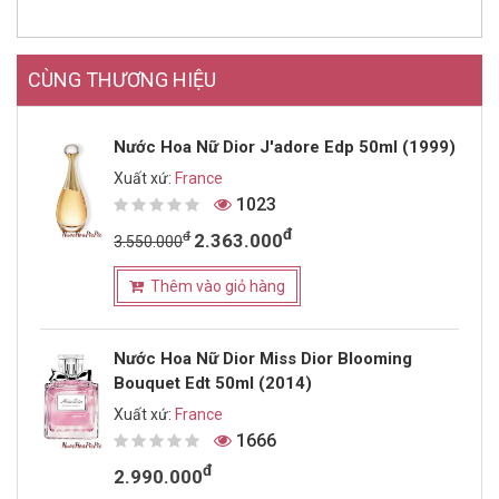
CÙNG THƯƠNG HIỆU
Nước Hoa Nữ Dior J'adore Edp 50ml (1999)
Xuất xứ:
France
1023
đ
đ
2.363.000
3.550.000
Thêm vào giỏ hàng
Nước Hoa Nữ Dior Miss Dior Blooming
Bouquet Edt 50ml (2014)
Xuất xứ:
France
1666
đ
2.990.000