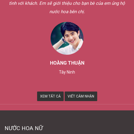
tình với khách. Em sẽ giới thiệu cho bạn bè của em ủng hộ
nước hoa bên chị.
HOÀNG THUẬN
Tây Ninh
XEM TẤT CẢ
VIẾT CẢM NHẬN
NƯỚC HOA NỮ