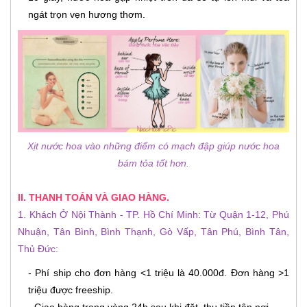
ngát trọn vẹn hương thơm.
Xịt nước hoa vào những điểm có mạch đập giúp nước hoa
bám tỏa tốt hơn.
II. THANH TOÁN VÀ GIAO HÀNG.
1. Khách Ở Nội Thành - TP. Hồ Chí Minh: Từ Quận 1-12, Phú
Nhuận, Tân Bình, Bình Thạnh, Gò Vấp, Tân Phú, Bình Tân,
Thủ Đức:
- Phí ship cho đơn hàng <1 triệu là 40.000đ. Đơn hàng >1
triệu được freeship.
- Giao hàng trong vòng 24h sau khi đặt, thu tiền tận nơi.