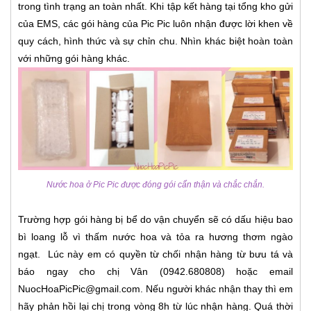
trong tình trạng an toàn nhất. Khi tập kết hàng tại tổng kho gửi
của EMS, các gói hàng của Pic Pic luôn nhận được lời khen về
quy cách, hình thức và sự chỉn chu. Nhìn khác biệt hoàn toàn
với những gói hàng khác.
Nước hoa ở Pic Pic được đóng gói cẩn thận và chắc chắn.
Trường hợp gói hàng bị bể do vận chuyển sẽ có dấu hiệu bao
bì loang lỗ vì thấm nước hoa và tỏa ra hương thơm ngào
ngạt. Lúc này em có quyền từ chối nhận hàng từ bưu tá và
báo ngay cho chị Vân (0942.680808) hoặc email
NuocHoaPicPic@gmail.com. Nếu người khác nhận thay thì em
hãy phản hồi lại chị trong vòng 8h từ lúc nhận hàng. Quá thời