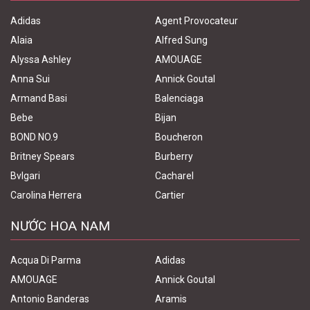
Adidas
Agent Provocateur
Alaia
Alfred Sung
Alyssa Ashley
AMOUAGE
Anna Sui
Annick Goutal
Armand Basi
Balenciaga
Bebe
Bijan
BOND NO.9
Boucheron
Britney Spears
Burberry
Bvlgari
Cacharel
Carolina Herrera
Cartier
NƯỚC HOA NAM
Acqua Di Parma
Adidas
AMOUAGE
Annick Goutal
Antonio Banderas
Aramis