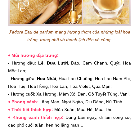
J’adore Eau de parfum mang hương thơm của những loài hoa
trắng, trang nhã và thanh lịch đến vô cùng.
♦ Mùi hương đặc trưng:
- Hương đầu:
Lê, Dưa Lưới
, Đào, Cam Chanh, Quýt, Hoa
Mộc Lan;
- Hương giữa:
Hoa Nhài
, Hoa Lan Chuông, Hoa Lan Nam Phi,
Hoa Huệ, Hoa Hồng, Hoa Lan, Hoa Violet, Quả Mận;
- Hương cuối: Xạ Hương, Mâm Xôi Đen, Gỗ Tuyết Tùng, Vani.
♦
Phong cách:
Lãng Mạn, Ngọt Ngào, Dịu Dàng, Nữ Tính.
♦ Thời tiết thích hợp:
Mùa Xuân, Mùa Hè, Mùa Thu.
♦ Khung cảnh thích hợp:
Dùng ban ngày, đi làm công sở,
dạo phố cuối tuần, hẹn hò lãng mạn…