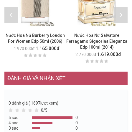
Nước Hoa Nữ Burberry London
Nước Hoa Nữ Salvatore
N
For Women Edp 50ml (2006)
Ferragamo Signorina Eleganza
Edp 100ml (2014)
1.165.000đ
1.970.000đ
1.619.000đ
2.770.000đ
ĐÁNH GIÁ VÀ NHẬN XÉT
0
đánh giá ( 1697lượt xem)
0/5
5 sao
0
4 sao
0
3 sao
0