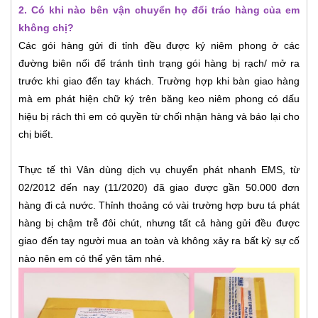
2. Có khi nào bên vận chuyển họ đổi tráo hàng của em
không chị?
Các gói hàng gửi đi tỉnh đều được ký niêm phong ở các
đường biên nối để tránh tình trạng gói hàng bị rạch/ mở ra
trước khi giao đến tay khách. Trường hợp khi bàn giao hàng
mà em phát hiện chữ ký trên băng keo niêm phong có dấu
hiệu bị rách thì em có quyền từ chối nhận hàng và báo lại cho
chị biết.
Thực tế thì Vân dùng dịch vụ chuyển phát nhanh EMS, từ
02/2012 đến nay (11/2020) đã giao được gần 50.000 đơn
hàng đi cả nước. Thỉnh thoảng có vài trường hợp bưu tá phát
hàng bị chậm trễ đôi chút, nhưng tất cả hàng gửi đều được
giao đến tay người mua an toàn và không xảy ra bất kỳ sự cố
nào nên em có thể yên tâm nhé.