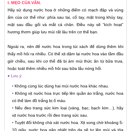
I. MẸO CỦA VÂN.
Hãy sử dụng nước hoa ở những điểm có mạch đập và vùng
ấm của cơ thể như: phía sau tai, cổ tay, mặt trong khủy tay,
mặt sau đầu gối và mắt cá chân. Điều này sẽ “kích hoạt”
hương thơm giúp lưu mùi rất lâu trên cơ thể bạn.
Ngoài ra, nên để nước hoa trong túi xách để dùng thêm khi
thấy mồ hôi ra nhiều. Có thể xịt dặm lại nước hoa vào tầm đầu
giờ chiều, sau khi cơ thể đã bị ám mùi thức ăn từ bữa trưa,
hoặc toát thêm nhiều mồ hôi sau bữa lẩu nóng hổi.
♦ Lưu ý:
•
Không cùng lúc dùng hai mùi nước hoa khác nhau.
•
Không xịt nước hoa trực tiếp lên quần áo trắng, nước hoa
có thể làm đồ trắng bị ố màu.
•
Nếu đeo trang sức kim loại (vàng, bạc, bạch kim…), hãy
xịt nước hoa trước rồi đeo trang sức sau.
•
Tuyệt đối không chà xát nước hoa. Xịt xong chờ khoảng 5-
10 giây, nước hoa gặp nhiệt trên da sẽ tự lên mùi và tỏa