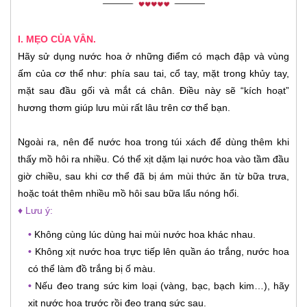
I. MẸO CỦA VÂN.
Hãy sử dụng nước hoa ở những điểm có mạch đập và vùng
ấm của cơ thể như: phía sau tai, cổ tay, mặt trong khủy tay,
mặt sau đầu gối và mắt cá chân. Điều này sẽ “kích hoạt”
hương thơm giúp lưu mùi rất lâu trên cơ thể bạn.
Ngoài ra, nên để nước hoa trong túi xách để dùng thêm khi
thấy mồ hôi ra nhiều. Có thể xịt dặm lại nước hoa vào tầm đầu
giờ chiều, sau khi cơ thể đã bị ám mùi thức ăn từ bữa trưa,
hoặc toát thêm nhiều mồ hôi sau bữa lẩu nóng hổi.
♦ Lưu ý:
•
Không cùng lúc dùng hai mùi nước hoa khác nhau.
•
Không xịt nước hoa trực tiếp lên quần áo trắng, nước hoa
có thể làm đồ trắng bị ố màu.
•
Nếu đeo trang sức kim loại (vàng, bạc, bạch kim…), hãy
xịt nước hoa trước rồi đeo trang sức sau.