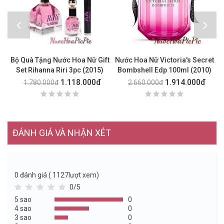
Bộ Quà Tặng Nước Hoa Nữ Gift
Nước Hoa Nữ Victoria's Secret
Set Rihanna Riri 3pc (2015)
Bombshell Edp 100ml (2010)
1.118.000đ
1.914.000đ
1.780.000đ
2.660.000đ
ĐÁNH GIÁ VÀ NHẬN XÉT
0
đánh giá ( 1127lượt xem)
0/5
5 sao
0
4 sao
0
3 sao
0