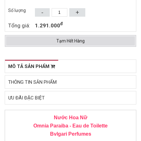
1.550.000đ
400.000đ
(2014)
Số lượng
-
+
Mua ngay
Mua ngay
đ
Tổng giá:
1.291.000
Tạm Hết Hàng
MÔ TẢ SẢN PHẨM
THÔNG TIN SẢN PHẨM
ƯU ĐÃI ĐẶC BIỆT
Nước Hoa Nữ
Omnia Paraiba - Eau de Toilette
Bvlgari Perfumes