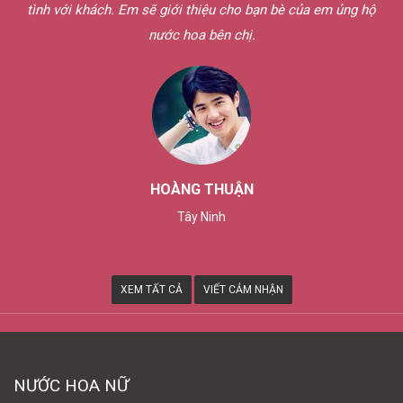
tình với khách. Em sẽ giới thiệu cho bạn bè của em ủng hộ
nước hoa bên chị.
HOÀNG THUẬN
Tây Ninh
XEM TẤT CẢ
VIẾT CẢM NHẬN
NƯỚC HOA NỮ