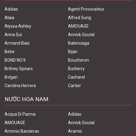
Adidas
Agent Provocateur
Alaia
Alfred Sung
Alyssa Ashley
AMOUAGE
Anna Sui
Annick Goutal
Armand Basi
Balenciaga
Bebe
Bijan
BOND NO.9
Boucheron
Britney Spears
Burberry
Bvlgari
Cacharel
Carolina Herrera
Cartier
NƯỚC HOA NAM
Acqua Di Parma
Adidas
AMOUAGE
Annick Goutal
Antonio Banderas
Aramis