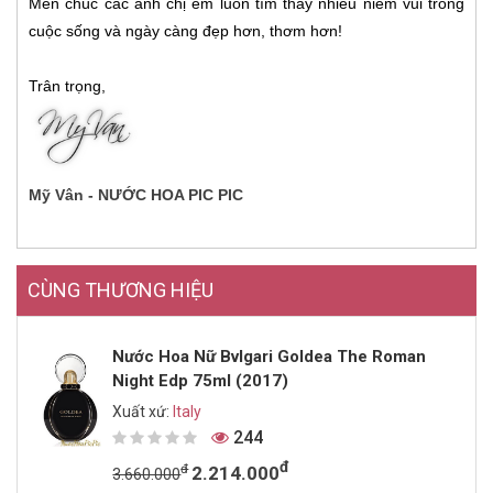
Mến chúc các anh chị em luôn tìm thấy nhiều niềm vui trong
cuộc sống và ngày càng đẹp hơn, thơm hơn!
Trân trọng,
Mỹ Vân - NƯỚC HOA PIC PIC
CÙNG THƯƠNG HIỆU
Nước Hoa Nữ Bvlgari Goldea The Roman
Night Edp 75ml (2017)
Xuất xứ:
Italy
244
đ
đ
2.214.000
3.660.000