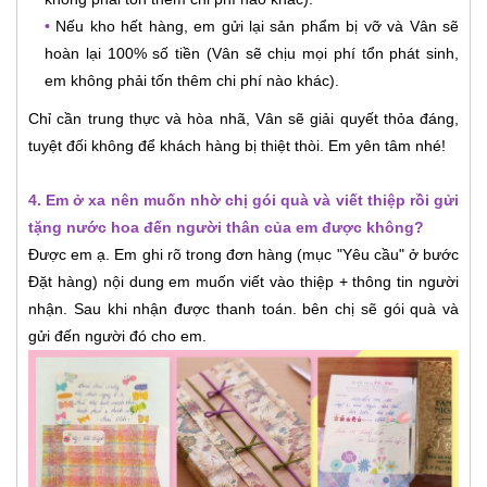
•
Nếu kho hết hàng, em gửi lại sản phẩm bị vỡ và Vân sẽ
hoàn lại 100% số tiền (Vân sẽ chịu mọi phí tổn phát sinh,
em không phải tốn thêm chi phí nào khác).
Chỉ cần trung thực và hòa nhã, Vân sẽ giải quyết thỏa đáng,
tuyệt đối không để khách hàng bị thiệt thòi. Em yên tâm nhé!
4. Em ở xa nên muốn nhờ chị gói quà và viết thiệp rồi gửi
tặng nước hoa đến người thân của em được không?
Được em ạ. Em ghi rõ trong đơn hàng (mục "Yêu cầu" ở bước
Đặt hàng) nội dung em muốn viết vào thiệp + thông tin người
nhận. Sau khi nhận được thanh toán. bên chị sẽ gói quà và
gửi đến người đó cho em.