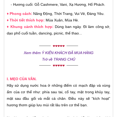
- Hương cuối: Gỗ Cashmere, Vani, Xạ Hương, Hổ Phách.
♦
Phong cách:
Năng Động, Thời Trang, Vui Vẻ, Đáng Yêu.
♦ Thời tiết thích hợp:
Mùa Xuân, Mùa Hè.
♦ Khung cảnh thích hợp:
Dùng ban ngày. Đi làm công sở,
dạo phố cuối tuần, dancing, picnic, thể thao...
Xem thêm Ý KIẾN KHÁCH ĐÃ MUA HÀNG
Trở về TRANG CHỦ
I. MẸO CỦA VÂN.
Hãy sử dụng nước hoa ở những điểm có mạch đập và vùng
ấm của cơ thể như: phía sau tai, cổ tay, mặt trong khủy tay,
mặt sau đầu gối và mắt cá chân. Điều này sẽ “kích hoạt”
hương thơm giúp lưu mùi rất lâu trên cơ thể bạn.