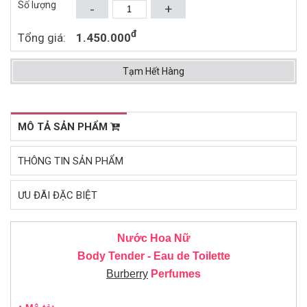
1.155.000đ
1.470.000đ
1.940.000đ
2.550.000đ
Số lượng
-
+
HOMME EDT 100ML
Mua ngay
Mua ngay
đ
Tổng giá:
1.450.000
Tạm Hết Hàng
MÔ TẢ SẢN PHẨM
THÔNG TIN SẢN PHẨM
ƯU ĐÃI ĐẶC BIỆT
Nước Hoa Nữ
Body Tender - Eau de Toilette
Burberry
Perfumes