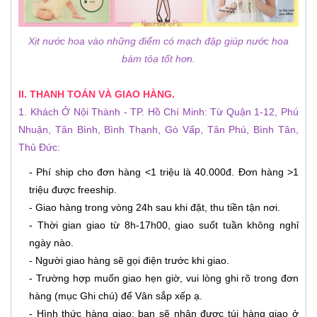
Xịt nước hoa vào những điểm có mạch đập giúp nước hoa
bám tỏa tốt hơn.
II. THANH TOÁN VÀ GIAO HÀNG.
1. Khách Ở Nội Thành - TP. Hồ Chí Minh: Từ Quận 1-12, Phú
Nhuận, Tân Bình, Bình Thạnh, Gò Vấp, Tân Phú, Bình Tân,
Thủ Đức:
- Phí ship cho đơn hàng <1 triệu là 40.000đ. Đơn hàng >1
triệu được freeship.
- Giao hàng trong vòng 24h sau khi đặt, thu tiền tận nơi.
- Thời gian giao từ 8h-17h00, giao suốt tuần không nghỉ
ngày nào.
- Người giao hàng sẽ gọi điện trước khi giao.
- Trường hợp muốn giao hẹn giờ, vui lòng ghi rõ trong đơn
hàng (mục Ghi chú) để Vân sắp xếp ạ.
- Hình thức hàng giao: bạn sẽ nhận được túi hàng giao ở