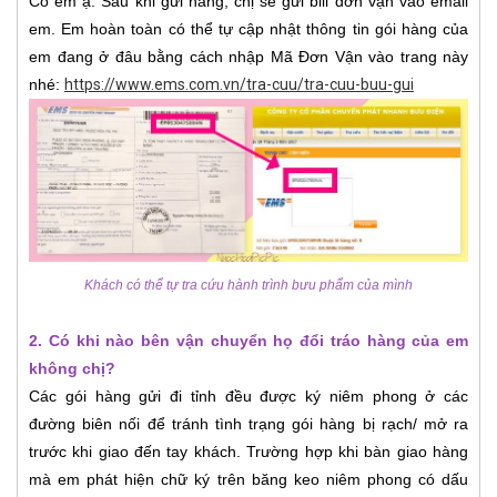
Có em ạ. Sau khi gửi hàng, chị sẽ gửi bill đơn vận vào email
em. Em hoàn toàn có thể tự cập nhật thông tin gói hàng của
em đang ở đâu bằng cách nhập Mã Đơn Vận vào trang này
nhé:
https://www.ems.com.vn/tra-cuu/tra-cuu-buu-gui
Khách có thể tự tra cứu hành trình bưu phẩm của mình
2. Có khi nào bên vận chuyển họ đổi tráo hàng của em
không chị?
Các gói hàng gửi đi tỉnh đều được ký niêm phong ở các
đường biên nối để tránh tình trạng gói hàng bị rạch/ mở ra
trước khi giao đến tay khách. Trường hợp khi bàn giao hàng
mà em phát hiện chữ ký trên băng keo niêm phong có dấu