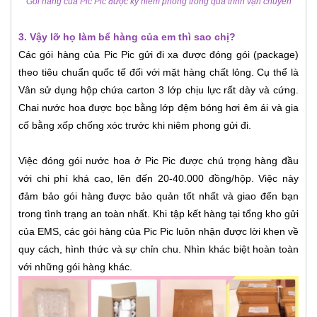
Gói hàng của Pic Pic được ký niêm phong trong quá trình vận chuyển
3. Vậy lỡ họ làm bể hàng của em thì sao chị?
Các gói hàng của Pic Pic gửi đi xa được đóng gói (package)
theo tiêu chuẩn quốc tế đối với mặt hàng chất lỏng. Cụ thể là
Vân sử dụng hộp chứa carton 3 lớp chịu lực rất dày và cứng.
Chai nước hoa được bọc bằng lớp đệm bóng hơi êm ái và gia
cố bằng xốp chống xóc trước khi niêm phong gửi đi.
Việc đóng gói nước hoa ở Pic Pic được chú trọng hàng đầu
với chi phí khá cao, lên đến 20-40.000 đồng/hộp. Việc này
đảm bảo gói hàng được bảo quản tốt nhất và giao đến bạn
trong tình trạng an toàn nhất. Khi tập kết hàng tại tổng kho gửi
của EMS, các gói hàng của Pic Pic luôn nhận được lời khen về
quy cách, hình thức và sự chỉn chu. Nhìn khác biệt hoàn toàn
với những gói hàng khác.