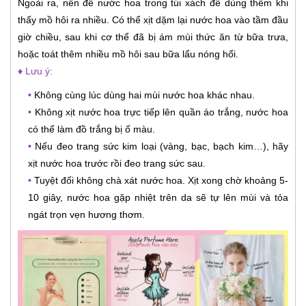
Ngoài ra, nên để nước hoa trong túi xách để dùng thêm khi
thấy mồ hôi ra nhiều. Có thể xịt dặm lại nước hoa vào tầm đầu
giờ chiều, sau khi cơ thể đã bị ám mùi thức ăn từ bữa trưa,
hoặc toát thêm nhiều mồ hôi sau bữa lẩu nóng hổi.
♦ Lưu ý:
•
Không cùng lúc dùng hai mùi nước hoa khác nhau.
•
Không xịt nước hoa trực tiếp lên quần áo trắng, nước hoa
có thể làm đồ trắng bị ố màu.
•
Nếu đeo trang sức kim loại (vàng, bạc, bạch kim…), hãy
xịt nước hoa trước rồi đeo trang sức sau.
•
Tuyệt đối không chà xát nước hoa. Xịt xong chờ khoảng 5-
10 giây, nước hoa gặp nhiệt trên da sẽ tự lên mùi và tỏa
ngát trọn vẹn hương thơm.