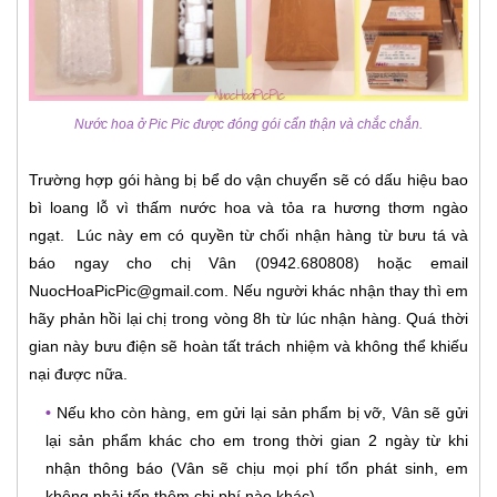
Nước hoa ở Pic Pic được đóng gói cẩn thận và chắc chắn.
Trường hợp gói hàng bị bể do vận chuyển sẽ có dấu hiệu bao
bì loang lỗ vì thấm nước hoa và tỏa ra hương thơm ngào
ngạt. Lúc này em có quyền từ chối nhận hàng từ bưu tá và
báo ngay cho chị Vân (0942.680808) hoặc email
NuocHoaPicPic@gmail.com. Nếu người khác nhận thay thì em
hãy phản hồi lại chị trong vòng 8h từ lúc nhận hàng. Quá thời
gian này bưu điện sẽ hoàn tất trách nhiệm và không thể khiếu
nại được nữa.
•
Nếu kho còn hàng, em gửi lại sản phẩm bị vỡ, Vân sẽ gửi
lại sản phẩm khác cho em trong thời gian 2 ngày từ khi
nhận thông báo (Vân sẽ chịu mọi phí tổn phát sinh, em
không phải tốn thêm chi phí nào khác).