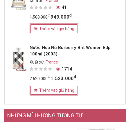
Xuất xứ:
France
41
đ
đ
949.000
1.500.000
Thêm vào giỏ hàng
Nước Hoa Nữ Burberry Brit Women Edp
100ml (2003)
Xuất xứ:
France
1714
đ
đ
1.523.000
2.620.000
Thêm vào giỏ hàng
NHỮNG MÙI HƯƠNG TƯƠNG TỰ