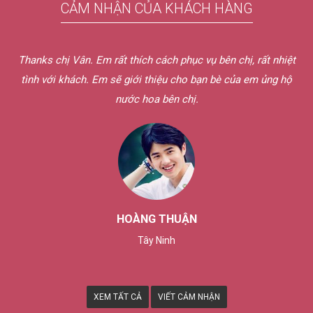
CẢM NHẬN CỦA KHÁCH HÀNG
vụ bên chị, rất nhiệt
Hôm qua em nhận được nước hoa rồi ạ. 
ạn bè của em ủng hộ
sự và dễ thương quá chừng. Mẫu thử chị
Dịch vụ bên chị tốt quá. Nếu có nhu cầu
nữa thôi.
THÙY TRANG
Tp. Cần Thơ
XEM TẤT CẢ
VIẾT CẢM NHẬN