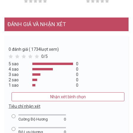
ĐÁNH GIÁ VÀ NHẬN XÉT
0
đánh giá ( 1734lượt xem)
0/5
5 sao
0
4 sao
0
3 sao
0
2 sao
0
1 sao
0
Nhận xét bình chọn
Tiêu chí nhận xét
Cường Độ Hương
0
Độ Lưu Hương
0