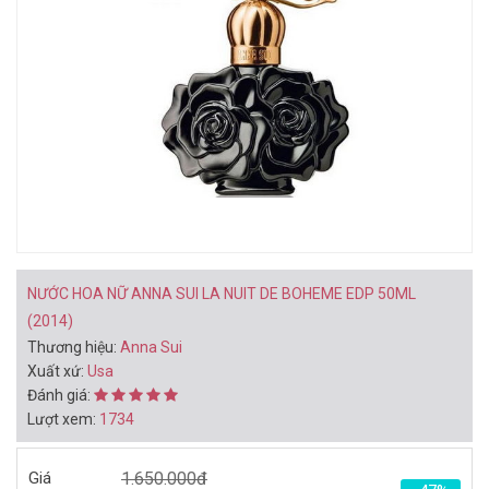
BẠN CÓ THỂ THÍCH
NƯỚC HOA NỮ JIMMY
NƯỚC HOA NỮ JIMMY
CHOO ILLICIT EDP 10ML -
CHOO ILLICIT EDP 40ML
CHAI LĂN (2015)
(2015)
282.000đ
1.060.000đ
550.000đ
1.660.000đ
Mua ngay
Mua ngay
NƯỚC HOA NỮ ANNA SUI LA NUIT DE BOHEME EDP 50ML
(2014)
Thương hiệu:
Anna Sui
Xuất xứ:
Usa
Đánh giá:
Lượt xem:
1734
NƯỚC HOA NỮ ESTEE
NƯỚC HOA UNISEX TOM
LAUDER AMBER
FORD OMBRE LEATHER
Giá
1.650.000đ
MYSTIQUE EDP 100ML
EDP 100ML (2018)