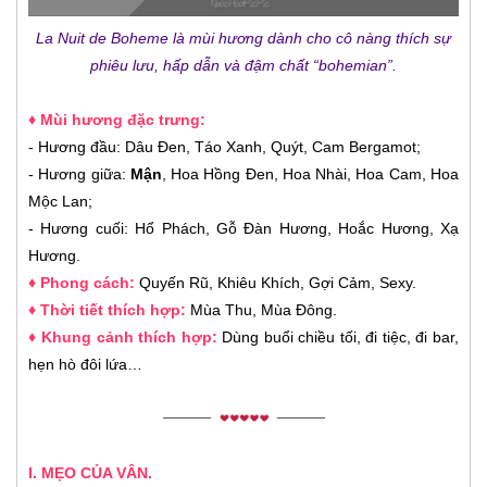
La Nuit de Boheme là mùi hương dành cho cô nàng thích sự
phiêu lưu, hấp dẫn và đậm chất “bohemian”.
♦ Mùi hương đặc trưng:
- Hương đầu: Dâu Đen, Táo Xanh, Quýt, Cam Bergamot;
- Hương giữa:
Mận
, Hoa Hồng Đen, Hoa Nhài, Hoa Cam, Hoa
Mộc Lan;
- Hương cuối: Hổ Phách, Gỗ Đàn Hương, Hoắc Hương, Xạ
Hương.
♦ Phong cách:
Quyến Rũ, Khiêu Khích, Gợi Cảm, Sexy.
♦ Thời tiết thích hợp:
Mùa Thu, Mùa Đông.
♦ Khung cảnh thích hợp:
Dùng buổi chiều tối, đi tiệc, đi bar,
hẹn hò đôi lứa…
I. MẸO CỦA VÂN.