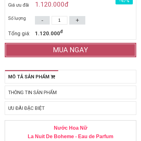
-47%
2.189.000đ
4.619.000đ
3.500.000đ
6.850.000đ
1.120.000
đ
Giá ưu đãi
(2013)
Mua ngay
Mua ngay
Số lượng
-
+
đ
Tổng giá:
1.120.000
MUA NGAY
MÔ TẢ SẢN PHẨM
THÔNG TIN SẢN PHẨM
ƯU ĐÃI ĐẶC BIỆT
Nước Hoa Nữ
La Nuit De Boheme - Eau de Parfum