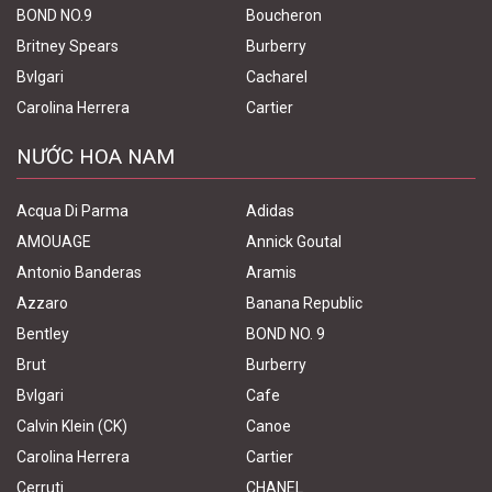
BOND NO.9
Boucheron
Britney Spears
Burberry
Bvlgari
Cacharel
Carolina Herrera
Cartier
NƯỚC HOA NAM
Acqua Di Parma
Adidas
AMOUAGE
Annick Goutal
Antonio Banderas
Aramis
Azzaro
Banana Republic
Bentley
BOND NO. 9
Brut
Burberry
Bvlgari
Cafe
Calvin Klein (CK)
Canoe
Carolina Herrera
Cartier
Cerruti
CHANEL