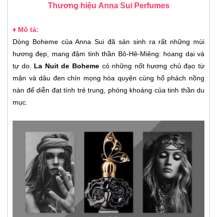
Thương hiệu
Anna Sui
Perfumes
♦ Mô tả:
Dòng Boheme của Anna Sui đã sản sinh ra rất những mùi
hương đẹp, mang đậm tinh thần Bô-Hê-Miêng: hoang dại và
tự do.
La Nuit de Boheme
có những nốt hương chủ đạo từ
mận và dâu đen chín mọng hòa quyện cùng hổ phách nồng
nàn để diễn đạt tính trẻ trung, phóng khoáng của tinh thần du
mục.