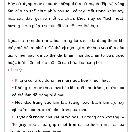
Hãy sử dụng nước hoa ở những điểm có mạch đập và vùng
ấm của cơ thể như: phía sau tai, cổ tay, mặt trong khủy tay,
mặt sau đầu gối và mắt cá chân. Điều này sẽ “kích hoạt”
hương thơm giúp lưu mùi rất lâu trên cơ thể bạn.
Ngoài ra, nên để nước hoa trong túi xách để dùng thêm khi
thấy mồ hôi ra nhiều. Có thể xịt dặm lại nước hoa vào tầm đầu
giờ chiều, sau khi cơ thể đã bị ám mùi thức ăn từ bữa trưa,
hoặc toát thêm nhiều mồ hôi sau bữa lẩu nóng hổi.
♦ Lưu ý:
•
Không cùng lúc dùng hai mùi nước hoa khác nhau.
•
Không xịt nước hoa trực tiếp lên quần áo trắng, nước hoa
có thể làm đồ trắng bị ố màu.
•
Nếu đeo trang sức kim loại (vàng, bạc, bạch kim…), hãy
xịt nước hoa trước rồi đeo trang sức sau.
•
Tuyệt đối không chà xát nước hoa. Xịt xong chờ khoảng 5-
10 giây, nước hoa gặp nhiệt trên da sẽ tự lên mùi và tỏa
ngát trọn vẹn hương thơm.