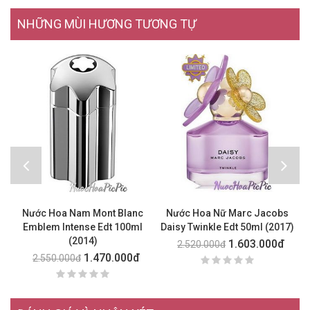
NHỮNG MÙI HƯƠNG TƯƠNG TỰ
Nước Hoa Nam Mont Blanc
Nước Hoa Nữ Marc Jacobs
N
Emblem Intense Edt 100ml
Daisy Twinkle Edt 50ml (2017)
(2014)
1.603.000đ
2.520.000đ
1.470.000đ
2.550.000đ