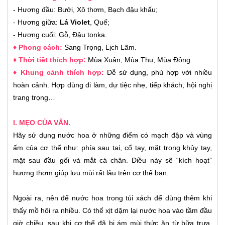
- Hương đầu: Bưởi, Xô thơm, Bạch đậu khấu;
- Hương giữa:
Lá Violet
, Quế;
- Hương cuối: Gỗ, Đậu tonka.
♦ Phong cách:
Sang Trọng, Lịch Lãm
.
♦ Thời tiết thích hợp:
Mùa Xuân, Mùa Thu, Mùa Đông
.
♦ Khung cảnh thích hợp:
Dễ sử dụng, phù hợp với nhiều
hoàn cảnh. Hợp dùng đi làm, dự tiệc nhẹ, tiếp khách, hội nghị
trang trọng…
I. MẸO CỦA VÂN.
Hãy sử dụng nước hoa ở những điểm có mạch đập và vùng
ấm của cơ thể như: phía sau tai, cổ tay, mặt trong khủy tay,
mặt sau đầu gối và mắt cá chân. Điều này sẽ “kích hoạt”
hương thơm giúp lưu mùi rất lâu trên cơ thể bạn.
Ngoài ra, nên để nước hoa trong túi xách để dùng thêm khi
thấy mồ hôi ra nhiều. Có thể xịt dặm lại nước hoa vào tầm đầu
giờ chiều, sau khi cơ thể đã bị ám mùi thức ăn từ bữa trưa,