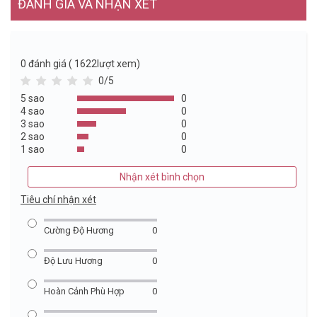
ĐÁNH GIÁ VÀ NHẬN XÉT
0
đánh giá ( 1622lượt xem)
0/5
5 sao
0
4 sao
0
3 sao
0
2 sao
0
1 sao
0
Nhận xét bình chọn
Tiêu chí nhận xét
Cường Độ Hương
0
Độ Lưu Hương
0
Hoàn Cảnh Phù Hợp
0