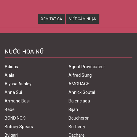
XEM TẤT CẢ
VIẾT CẢM NHẬN
NƯỚC HOA NỮ
Adidas
Agent Provocateur
Alaia
Alfred Sung
Alyssa Ashley
AMOUAGE
Anna Sui
Annick Goutal
Armand Basi
Balenciaga
Bebe
Bijan
BOND NO.9
Boucheron
Britney Spears
Burberry
Bvlgari
Cacharel