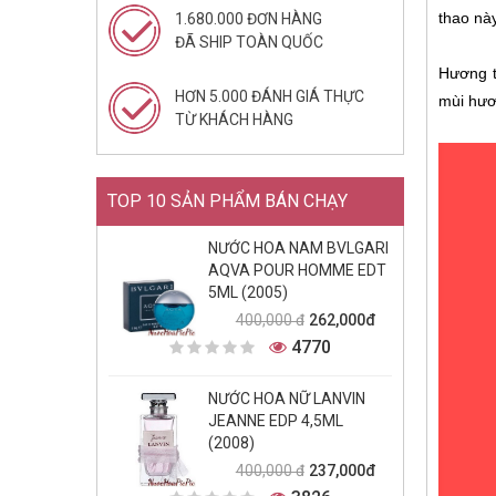
thao nà
1.680.000 ĐƠN HÀNG
ĐÃ SHIP TOÀN QUỐC
Hương t
HƠN 5.000 ĐÁNH GIÁ THỰC
mùi hươ
TỪ KHÁCH HÀNG
TOP 10 SẢN PHẨM BÁN CHẠY
NƯỚC HOA NAM BVLGARI
AQVA POUR HOMME EDT
5ML (2005)
262,000đ
400,000 đ
4770
NƯỚC HOA NỮ LANVIN
JEANNE EDP 4,5ML
(2008)
237,000đ
400,000 đ