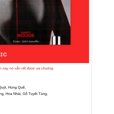
n nay nó vẫn rất được ưa chuộng.
Quýt, Húng Quế;
g, Hoa Nhài, Gỗ Tuyết Tùng;