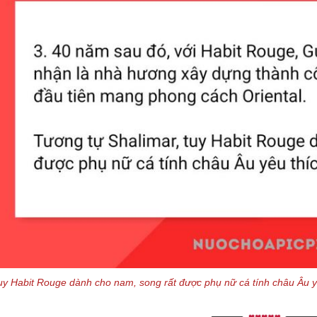
uy Habit Rouge dành cho nam, song rất được phụ nữ cá tính châu Âu y