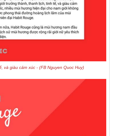
 tế, và giàu cảm xúc - (FB Nguyen Quoc Huy)