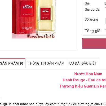
Giá
NƯỚC HOA NỮ KARL
BỘ QUÀ TẶNG NƯỚC HOA NỮ
Giá ưu đãi
LAGERFELD FOR HER EDP
GIFT SET RIHANNA RIRI 3PC
85ML (2014)
(2015)
1.081.000đ
1.118.000đ
1.770.000đ
1.780.000đ
Số lượng
Mua ngay
Mua ngay
Tổng giá:
 SẢN PHẨM
THÔNG TIN SẢN PHẨM
ƯU ĐÃI ĐẶC BIỆT
Nước Hoa Nam
Habit Rouge - Eau de toi
Thương hiệu Guerlain Pe
:
Rouge
là chai nước hoa được lấy cảm hứng từ việc cưỡi ngựa của Gue