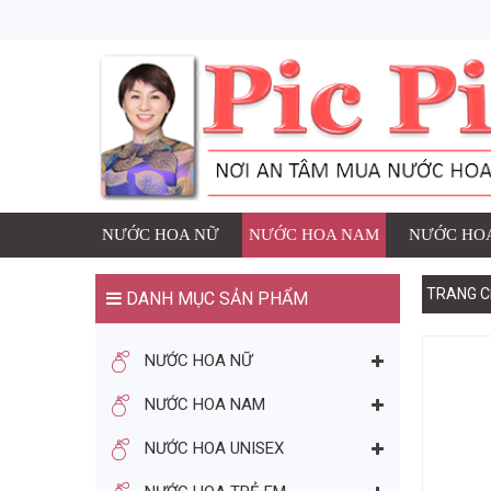
1 SẢN PHẨM ĐÃ ĐƯ
NƯỚC HOA
Thương h
Số lượng
đ
Giá:
NƯỚC HOA NỮ
NƯỚC HOA NAM
NƯỚC HOA
TRANG C
DANH MỤC SẢN PHẨM
TIẾP TỤC MUA HÀNG
NƯỚC HOA NỮ
BẠN CÓ THỂ THÍCH
NƯỚC HOA NAM
NƯỚC HOA UNISEX