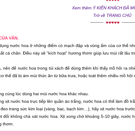
Xem thêm Ý KIẾN KHÁCH ĐÃ 
Trở về TRANG CHỦ
 CỦA VÂN.
dụng nước hoa ở những điểm có mạch đập và vùng ấm của cơ thể như: p
ắt cá chân. Điều này sẽ “kích hoạt” hương thơm giúp lưu mùi rất lâu t
, nên để nước hoa trong túi xách để dùng thêm khi thấy mồ hôi ra nhi
cơ thể đã bị ám mùi thức ăn từ bữa trưa, hoặc toát thêm nhiều mồ hôi 
g cùng lúc dùng hai mùi nước hoa khác nhau.
g xịt nước hoa trực tiếp lên quần áo trắng, nước hoa có thể làm đồ tr
đeo trang sức kim loại (vàng, bạc, bạch kim…), hãy xịt nước hoa trước
t đối không chà xát nước hoa. Xịt xong chờ khoảng 5-10 giây, nước ho
g thơm.