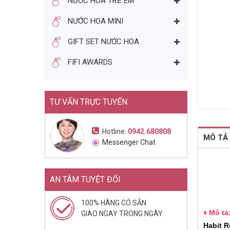
NƯỚC HOA TRẺ EM
NƯỚC HOA NỮ MINI KARL
NƯỚC HOA MINI
LAGERFELD FOR HER EDP
4,5ML (2014)
240.000đ
400.000đ
GIFT SET NƯỚC HOA
Mua ngay
FIFI AWARDS
TƯ VẤN TRỰC TUYẾN
Hotline:
0942.680808
MÔ TẢ
Messenger Chat
AN TÂM TUYỆT ĐỐI
100% HÀNG CÓ SẴN
♦ Mô tả
GIAO NGAY TRONG NGÀY
Habit 