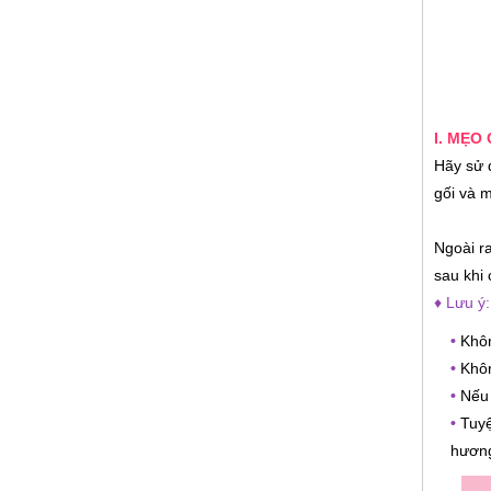
I. MẸO
Hãy sử 
gối và m
Ngoài ra
sau khi 
♦ Lưu ý:
•
Khôn
•
Khôn
•
Nếu 
•
Tuyệ
hươn