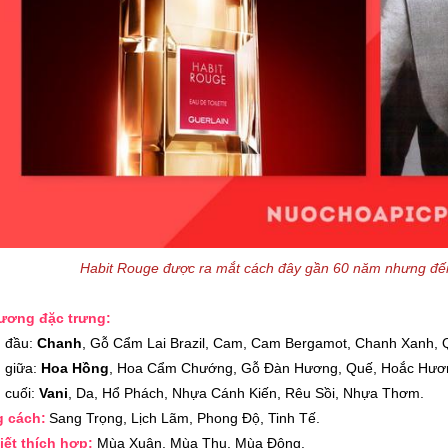
Habit Rouge được ra mắt cách đây gần 60 năm nhưng đế
ương đặc trưng:
 đầu:
Chanh
, Gỗ Cẩm Lai Brazil, Cam, Cam Bergamot, Chanh Xanh, 
 giữa:
Hoa Hồng
, Hoa Cẩm Chướng, Gỗ Đàn Hương, Quế, Hoắc Hươn
 cuối:
Vani
, Da, Hổ Phách, Nhựa Cánh Kiến, Rêu Sồi, Nhựa Thơm.
 cách:
Sang Trọng, Lịch Lãm, Phong Độ, Tinh Tế.
tiết thích hợp:
Mùa Xuân, Mùa Thu, Mùa Đông.