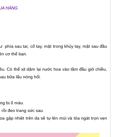
MUA HÀNG
hía sau tai, cổ tay, mặt trong khủy tay, mặt sau đầu
rên cơ thể bạn.
ều. Có thể xịt dặm lại nước hoa vào tầm đầu giờ chiều,
sau bữa lẩu nóng hổi.
ắng bị ố màu.
 rồi đeo trang sức sau.
a gặp nhiệt trên da sẽ tự lên mùi và tỏa ngát trọn vẹn