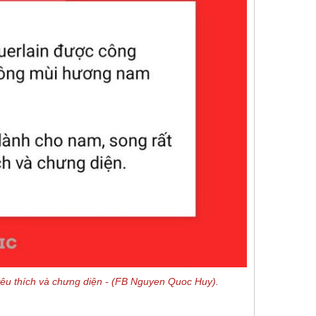
êu thích và chưng diện -
(FB Nguyen Quoc Huy).