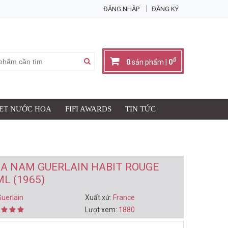
ĐĂNG NHẬP
ĐĂNG KÝ
X
đ
0
sản phẩm |
0
SET NƯỚC HOA
FIFI AWARDS
TIN TỨC
Giỏ hàng có:
0
sản phẩm
đ
Thành tiền:
0
IỎ HÀNG & THANH TOÁN
A NAM GUERLAIN HABIT ROUGE
L (1965)
Guerlain
Xuất xứ:
France
Lượt xem:
1880