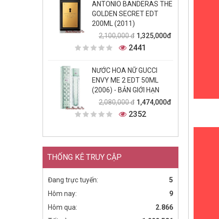
ANTONIO BANDERAS THE
GOLDEN SECRET EDT
200ML (2011)
1,325,000đ
2,100,000 đ
2441
NƯỚC HOA NỮ GUCCI
ENVY ME 2 EDT 50ML
(2006) - BẢN GIỚI HẠN
1,474,000đ
2,080,000 đ
2352
THỐNG KÊ TRUY CẬP
Đang trực tuyến:
5
Hôm nay:
9
Hôm qua:
2.866