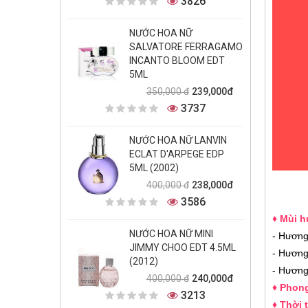
3826
NƯỚC HOA NỮ
SALVATORE FERRAGAMO
INCANTO BLOOM EDT
5ML
239,000đ
350,000 đ
3737
NƯỚC HOA NỮ LANVIN
ECLAT D'ARPEGE EDP
5ML (2002)
238,000đ
400,000 đ
3586
♦ Mùi h
NƯỚC HOA NỮ MINI
- Hương
JIMMY CHOO EDT 4.5ML
- Hương
(2012)
- Hương
240,000đ
400,000 đ
♦
Phong
3213
♦ Thời 