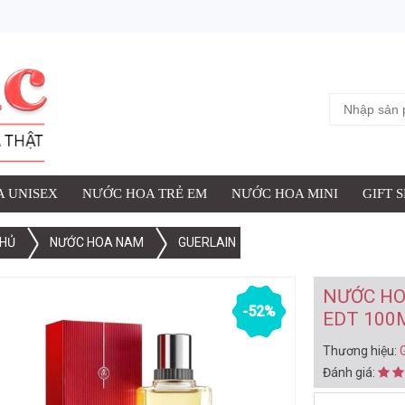
ỢC THÊM VÀO GIỎ HÀNG
 NAM GUERLAIN HABIT ROUGE EDT 100ML (1965)
iệu:
Guerlain
:
 UNISEX
NƯỚC HOA TRẺ EM
NƯỚC HOA MINI
GIFT 
HỦ
NƯỚC HOA NAM
GUERLAIN
XEM G
NƯỚC HO
-52%
EDT 100M
Thương hiệu:
Đánh giá: