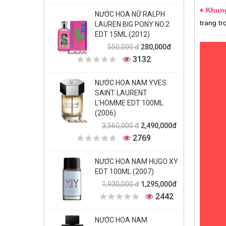
♦ Khun
NƯỚC HOA NỮ RALPH
trang t
LAUREN BIG PONY NO.2
EDT 15ML (2012)
280,000đ
550,000 đ
3132
NƯỚC HOA NAM YVES
SAINT LAURENT
L'HOMME EDT 100ML
(2006)
2,490,000đ
3,560,000 đ
2769
NƯỚC HOA NAM HUGO XY
EDT 100ML (2007)
1,295,000đ
1,930,000 đ
2442
NƯỚC HOA NAM