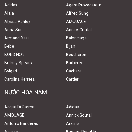
Adidas
Agent Provocateur
Alaia
Alfred Sung
Alyssa Ashley
AMOUAGE
Anna Sui
Annick Goutal
Armand Basi
Balenciaga
Bebe
Bijan
BOND NO.9
Boucheron
Britney Spears
Burberry
Bvlgari
Cacharel
Carolina Herrera
Cartier
NƯỚC HOA NAM
Acqua Di Parma
Adidas
AMOUAGE
Annick Goutal
Antonio Banderas
Aramis
Azzaro
Banana Republic