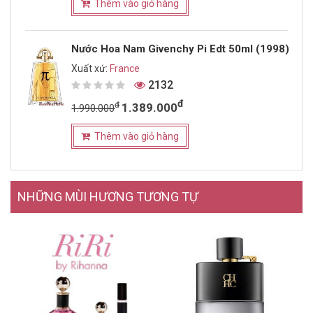
Thêm vào giỏ hàng
Nước Hoa Nam Givenchy Pi Edt 50ml (1998)
Xuất xứ:
France
2132
đ
đ
1.389.000
1.990.000
Thêm vào giỏ hàng
NHỮNG MÙI HƯƠNG TƯƠNG TỰ