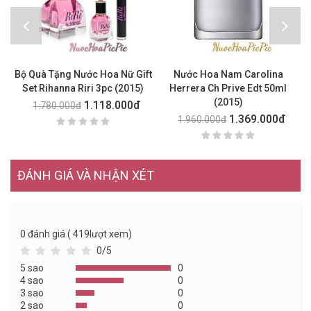
Bộ Quà Tặng Nước Hoa Nữ Gift
Nước Hoa Nam Carolina
Set Rihanna Riri 3pc (2015)
Herrera Ch Prive Edt 50ml
(2015)
1.118.000đ
1.780.000đ
1.369.000đ
1.960.000đ
ĐÁNH GIÁ VÀ NHẬN XÉT
0
đánh giá ( 419lượt xem)
0/5
5 sao
0
4 sao
0
3 sao
0
2 sao
0