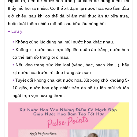
Ngoài ra, nên để nước hoa trong túi xách để dùng thêm khi
thấy mồ hôi ra nhiều. Có thể xịt dặm lại nước hoa vào tầm đầu
giờ chiều, sau khi cơ thể đã bị ám mùi thức ăn từ bữa trưa,
hoặc toát thêm nhiều mồ hôi sau bữa lẩu nóng hổi.
♦ Lưu ý:
•
Không cùng lúc dùng hai mùi nước hoa khác nhau.
•
Không xịt nước hoa trực tiếp lên quần áo trắng, nước hoa
có thể làm đồ trắng bị ố màu.
•
Nếu đeo trang sức kim loại (vàng, bạc, bạch kim…), hãy
xịt nước hoa trước rồi đeo trang sức sau.
•
Tuyệt đối không chà xát nước hoa. Xịt xong chờ khoảng 5-
10 giây, nước hoa gặp nhiệt trên da sẽ tự lên mùi và tỏa
ngát trọn vẹn hương thơm.