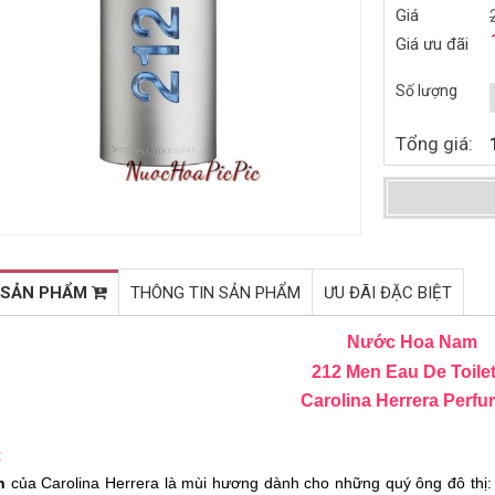
Giá
NƯỚC HOA NỮ ESTEE
NƯỚC HOA UNISEX HERMES
Giá ưu đãi
LAUDER PRIVATE
VOYAGE D'HERMES EDT
COLLECTION EDP 50ML
35ML (2010)
2.096.000đ
1.606.000đ
3.550.000đ
2.460.000đ
Số lượng
(1973)
Mua ngay
Mua ngay
Tổng giá:
 SẢN PHẨM
THÔNG TIN SẢN PHẨM
ƯU ĐÃI ĐẶC BIỆT
Nước Hoa Nam
212 Men Eau De Toilet
Carolina Herrera Perf
:
n
của Carolina Herrera là mùi hương dành cho những quý ông đô thị: g