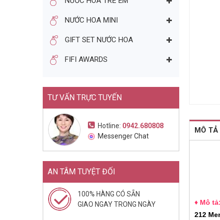
NƯỚC HOA TRẺ EM
NƯỚC HOA NỮ NINA RICCI
NƯỚC HOA MINI
L'AIR DU TEMPS EDP 50ML
(1948)
1.217.000đ
1.790.000đ
GIFT SET NƯỚC HOA
Mua ngay
FIFI AWARDS
TƯ VẤN TRỰC TUYẾN
Hotline:
0942.680808
MÔ TẢ
Messenger Chat
AN TÂM TUYỆT ĐỐI
100% HÀNG CÓ SẴN
♦ Mô tả
GIAO NGAY TRONG NGÀY
212 Me