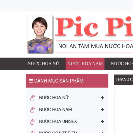
1 SẢN PHẨM ĐÃ ĐƯ
NƯỚC HOA
Thương h
Số lượng
đ
Giá:
NƯỚC HOA NỮ
NƯỚC HOA NAM
NƯỚC HOA
TRANG C
DANH MỤC SẢN PHẨM
TIẾP TỤC MUA HÀNG
NƯỚC HOA NỮ
BẠN CÓ THỂ THÍCH
NƯỚC HOA NAM
NƯỚC HOA UNISEX