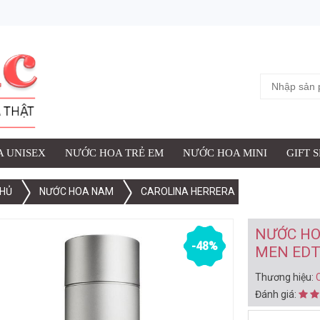
ỢC THÊM VÀO GIỎ HÀNG
 NAM CAROLINA HERRERA 212 MEN EDT 100ML (1999)
iệu:
Carolina Herrera
:
 UNISEX
NƯỚC HOA TRẺ EM
NƯỚC HOA MINI
GIFT 
HỦ
NƯỚC HOA NAM
CAROLINA HERRERA
XEM G
NƯỚC HO
-48%
MEN EDT
Thương hiệu:
Đánh giá: