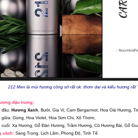
212 Men là mùi hương công sở rất ok: thơm dai và kiểu hương rất “t
hương đặc trưng:
 đầu:
Hương Xanh
, Bưởi, Gia Vị, Cam Bergarmot, Hoa Oải Hương, T
 giữa: Gừng, Hoa Violet, Hoa Sơn Chi, Xô Thơm;
 cuối: Xạ Hương, Gỗ Đàn Hương, Trầm Hương, Cỏ Hương Bài, Gỗ G
g cách:
Sang Trọng, Lịch Lãm, Phong Độ, Tinh Tế.