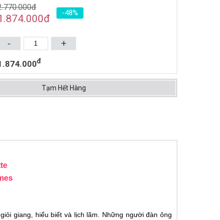
2.770.000đ
-48%
NƯỚC HOA UNISEX HERMES
1.874.000
đ
VOYAGE D'HERMES EDT
100ML (2010)
2.420.000đ
3.660.000đ
-
+
Mua ngay
đ
1.874.000
Tạm Hết Hàng
te
umes
iỏi giang, hiểu biết và lịch lãm. Những người đàn ông