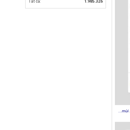
Tất cả:
1.985.326
...mùi