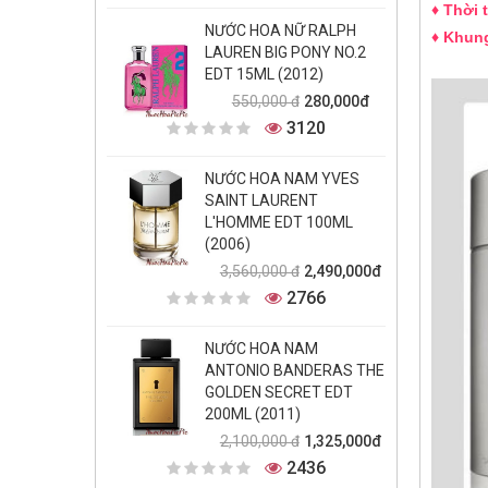
♦ Thời 
NƯỚC HOA NỮ RALPH
♦ Khun
LAUREN BIG PONY NO.2
EDT 15ML (2012)
280,000đ
550,000 đ
3120
NƯỚC HOA NAM YVES
SAINT LAURENT
L'HOMME EDT 100ML
(2006)
2,490,000đ
3,560,000 đ
2766
NƯỚC HOA NAM
ANTONIO BANDERAS THE
GOLDEN SECRET EDT
200ML (2011)
1,325,000đ
2,100,000 đ
2436