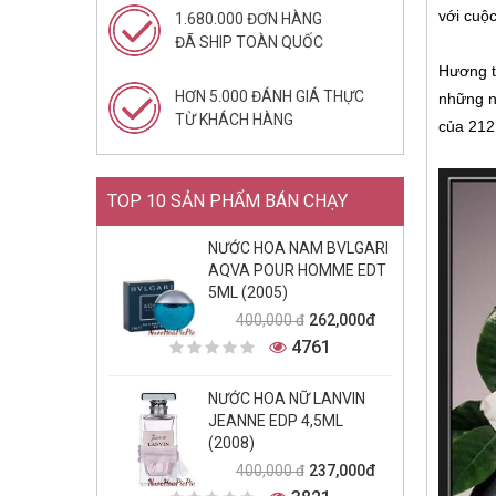
với cuộc
1.680.000 ĐƠN HÀNG
ĐÃ SHIP TOÀN QUỐC
Hương t
HƠN 5.000 ĐÁNH GIÁ THỰC
những nố
TỪ KHÁCH HÀNG
của 212 
TOP 10 SẢN PHẨM BÁN CHẠY
NƯỚC HOA NAM BVLGARI
AQVA POUR HOMME EDT
5ML (2005)
262,000đ
400,000 đ
4761
NƯỚC HOA NỮ LANVIN
JEANNE EDP 4,5ML
(2008)
237,000đ
400,000 đ