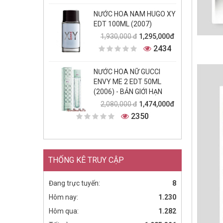
NƯỚC HOA NAM HUGO XY
EDT 100ML (2007)
1,295,000đ
1,930,000 đ
2434
NƯỚC HOA NỮ GUCCI
ENVY ME 2 EDT 50ML
(2006) - BẢN GIỚI HẠN
1,474,000đ
2,080,000 đ
2350
THỐNG KÊ TRUY CẬP
Đang trực tuyến:
8
Hôm nay:
1.230
Hôm qua:
1.282