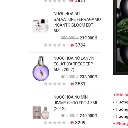
3821
NƯỚC HOA NỮ
SALVATORE FERRAGAMO
INCANTO BLOOM EDT
5ML
239,000đ
350,000 đ
3734
NƯỚC HOA NỮ LANVIN
ECLAT D'ARPEGE EDP
5ML (2002)
238,000đ
400,000 đ
3581
♦ Mùi 
NƯỚC HOA NỮ MINI
- Hương
JIMMY CHOO EDT 4.5ML
(2012)
- Hương
240,000đ
400,000 đ
- Hương
3209
♦ Phon