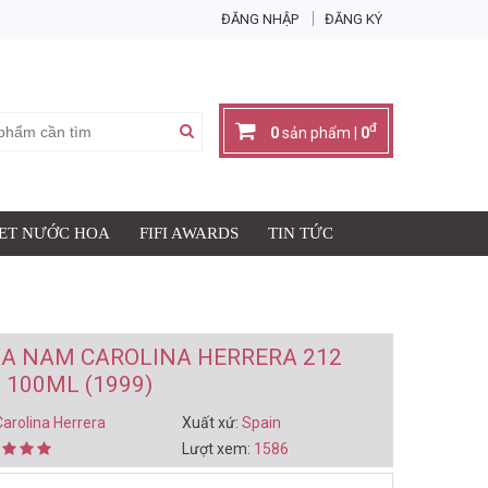
ĐĂNG NHẬP
ĐĂNG KÝ
X
đ
0
sản phẩm |
0
SET NƯỚC HOA
FIFI AWARDS
TIN TỨC
Giỏ hàng có:
0
sản phẩm
đ
Thành tiền:
0
IỎ HÀNG & THANH TOÁN
A NAM CAROLINA HERRERA 212
 100ML (1999)
Carolina Herrera
Xuất xứ:
Spain
Lượt xem:
1586