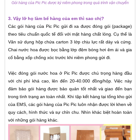
Gói hàng của Pic Pic được ký niêm phong trong quá trình vận chuyển
3. Vậy lỡ họ làm bể hàng của em thì sao chị?
Các gói hàng của Pic Pic gửi đi xa được đóng gói (package)
theo tiêu chuẩn quốc tế đối với mặt hàng chất lỏng. Cụ thể là
Vân sử dụng hộp chứa carton 3 lớp chịu lực rất dày và cứng.
Chai nước hoa được bọc bằng lớp đệm bóng hơi êm ái và gia
cố bằng xốp chống xóc trước khi niêm phong gửi đi.
Việc đóng gói nước hoa ở Pic Pic được chú trọng hàng đầu
với chi phí khá cao, lên đến 20-40.000 đồng/hộp. Việc này
đảm bảo gói hàng được bảo quản tốt nhất và giao đến bạn
trong tình trạng an toàn nhất. Khi tập kết hàng tại tổng kho gửi
của EMS, các gói hàng của Pic Pic luôn nhận được lời khen về
quy cách, hình thức và sự chỉn chu. Nhìn khác biệt hoàn toàn
với những gói hàng khác.