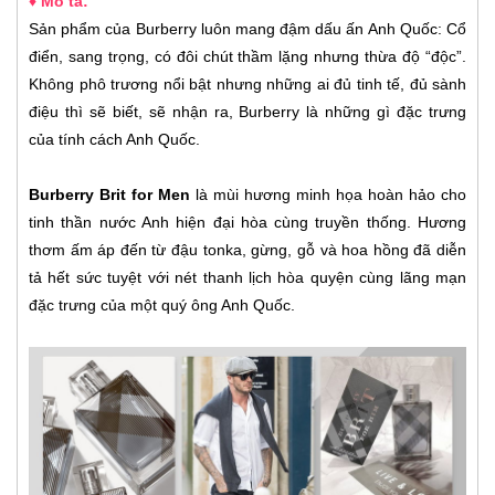
♦ Mô tả:
Sản phẩm của Burberry luôn mang đậm dấu ấn Anh Quốc: Cổ
điển, sang trọng, có đôi chút thầm lặng nhưng thừa độ “độc”.
Không phô trương nổi bật nhưng những ai đủ tinh tế, đủ sành
điệu thì sẽ biết, sẽ nhận ra, Burberry là những gì đặc trưng
của tính cách Anh Quốc.
Burberry Brit for Men
là mùi hương minh họa hoàn hảo cho
tinh thần nước Anh hiện đại hòa cùng truyền thống. Hương
thơm ấm áp đến từ đậu tonka, gừng, gỗ và hoa hồng đã diễn
tả hết sức tuyệt với nét thanh lịch hòa quyện cùng lãng mạn
đặc trưng của một quý ông Anh Quốc.