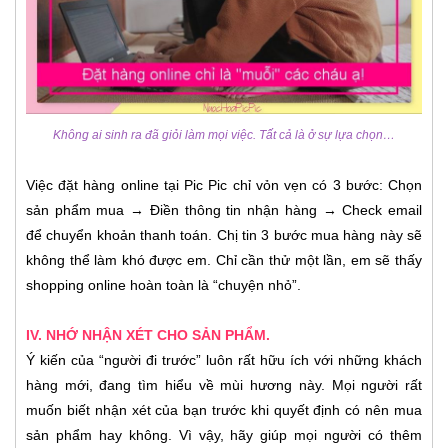
Không ai sinh ra đã giỏi làm mọi việc. Tất cả là ở sự lựa chọn…
Việc đặt hàng online tại Pic Pic chỉ vỏn vẹn có 3 bước: Chọn
sản phẩm mua → Điền thông tin nhận hàng → Check email
để chuyển khoản thanh toán. Chị tin 3 bước mua hàng này sẽ
không thể làm khó được em. Chỉ cần thử một lần, em sẽ thấy
shopping online hoàn toàn là “chuyện nhỏ”.
IV. NHỚ NHẬN XÉT CHO SẢN PHẨM.
Ý kiến của “người đi trước” luôn rất hữu ích với những khách
hàng mới, đang tìm hiểu về mùi hương này. Mọi người rất
muốn biết nhận xét của bạn trước khi quyết định có nên mua
sản phẩm hay không. Vì vậy, hãy giúp mọi người có thêm