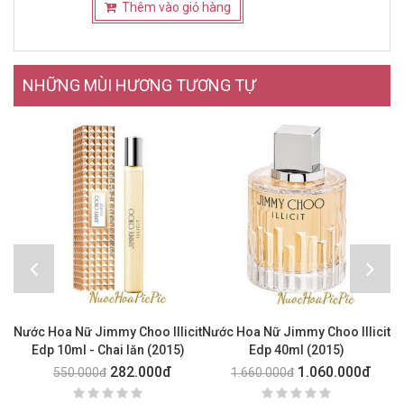
Thêm vào giỏ hàng
NHỮNG MÙI HƯƠNG TƯƠNG TỰ
Nước Hoa Nữ Jimmy Choo Illicit
Nước Hoa Nữ Jimmy Choo Illicit
Edp 10ml - Chai lăn (2015)
Edp 40ml (2015)
282.000đ
1.060.000đ
550.000đ
1.660.000đ