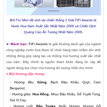
Brit For Men đã vinh dự chiến thắng 2 Giải FiFi Awards là:
Nước Hoa Nam Xuất Sắc Nhất Năm 2005 và Chiến Dịch
Quảng Cáo Ấn Tượng Nhất Năm 2005.
►
Mách bạn:
FiFi Awards
là giải thưởng danh giá của ngành
công nghiệp nước hoa được tổ chức hàng năm nhằm tôn vinh
những đóng góp sáng tạo và những mùi hương xuất sắc nhất
của năm. Đây chính là nguồn tham khảo đáng tin cậy để
người dùng lựa chọn mùi hương ấn tượng nhất cho mình.
♦ Mùi hương đặc trưng:
- Hương đầu:
Gừng
, Bạch Đậu Khấu, Quýt, Cam
Bergamot;
- Hương giữa:
Hoa Hồng
, Nhục Đậu Khấu, Gỗ Tuyết Tùng,
Gia Vị Cay;
- Hương cuối:
Đậu Tonka
, Hoắc Hương, Hương Gỗ