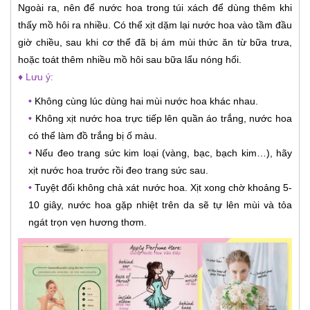
Ngoài ra, nên để nước hoa trong túi xách để dùng thêm khi
thấy mồ hôi ra nhiều. Có thể xịt dặm lại nước hoa vào tầm đầu
giờ chiều, sau khi cơ thể đã bị ám mùi thức ăn từ bữa trưa,
hoặc toát thêm nhiều mồ hôi sau bữa lẩu nóng hổi.
♦ Lưu ý:
•
Không cùng lúc dùng hai mùi nước hoa khác nhau.
•
Không xịt nước hoa trực tiếp lên quần áo trắng, nước hoa
có thể làm đồ trắng bị ố màu.
•
Nếu đeo trang sức kim loại (vàng, bạc, bạch kim…), hãy
xịt nước hoa trước rồi đeo trang sức sau.
•
Tuyệt đối không chà xát nước hoa. Xịt xong chờ khoảng 5-
10 giây, nước hoa gặp nhiệt trên da sẽ tự lên mùi và tỏa
ngát trọn vẹn hương thơm.