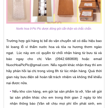
Nước hoa ở Pic Pic được đóng gói cẩn thận và chắc chắn.
Trường hợp gói hàng bị bể do vận chuyển sẽ có dấu hiệu bao
bì loang lỗ vì thấm nước hoa và tỏa ra hương thơm ngào
ngạt. Lúc này em có quyền từ chối nhận hàng từ bưu tá và
báo ngay cho chị Vân (0942.680808) hoặc email
NuocHoaPicPic@gmail.com. Nếu người khác nhận thay thì em
hãy phản hồi lại chị trong vòng 8h từ lúc nhận hàng. Quá thời
gian này bưu điện sẽ hoàn tất trách nhiệm và không thể khiếu
nại được nữa.
•
Nếu kho còn hàng, em gửi lại sản phẩm bị vỡ, Vân sẽ gửi
lại sản phẩm khác cho em trong thời gian 2 ngày từ khi
nhận thông báo (Vân sẽ chịu mọi phí tổn phát sinh, em