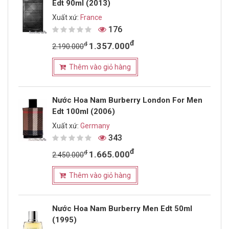
Edt 90ml (2013)
Xuất xứ:
France
176
đ
đ
1.357.000
2.190.000
Thêm vào giỏ hàng
Nước Hoa Nam Burberry London For Men
Edt 100ml (2006)
Xuất xứ:
Germany
343
đ
đ
1.665.000
2.450.000
Thêm vào giỏ hàng
Nước Hoa Nam Burberry Men Edt 50ml
(1995)